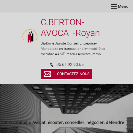
Menu
C.BERTON-
AVOCAT-Royan
Diplôme Juriste Conseil Entreprise-
Mandataire en transactions immobilières-
membre AAMTI-réseau Avocats Immo
06.61.92.90.65
CONTACTEZ-NOUS
Votre cabinet d'Avocat: écouter, conseiller, négocier, défendre